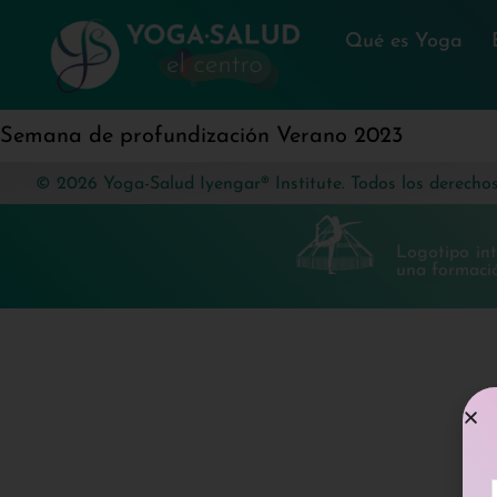
Qué es Yoga
Semana de profundización Verano 2023
© 2026 Yoga-Salud Iyengar® Institute. Todos los derechos
Logotipo in
una formació