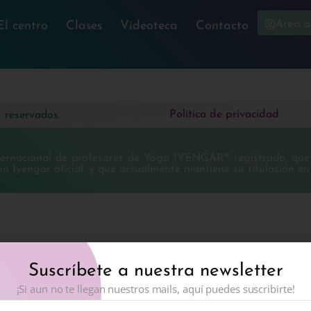
Area a
El centro
Clases
Videoteca
Contacto
Política de privacidad
 reservados.
ternacional de profesores de Yoga IYENGAR® registrado, que 
n Iyengar oficial, y que actualmente mantiene su titulación en
Suscríbete a nuestra newsletter
¡Si aun no te llegan nuestros mails, aquí puedes suscribirte!