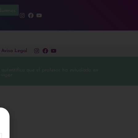
lumnos
Aviso Legal
autentifica que el profesor ha estudiado en
 vigor