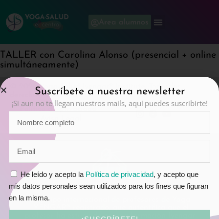
Area alumnos
TALLER con Carolina Alonso (presencial + online
simultáneamente)
© 2026 Yoga-Salud Iyengar® Institute. Todos los
Suscríbete a nuestra newsletter
derechos reservados.
¡Si aun no te llegan nuestros mails, aquí puedes suscribirte!
Política de privacidad
Aviso Legal
He leído y acepto la
Política de privacidad
, y acepto que
mis datos personales sean utilizados para los fines que figuran
en la misma.
Logotipo internacional de profesores de Yoga
IYENGAR® registrado, que autentifica que el
profesor ha estudiado en una formación Iyengar