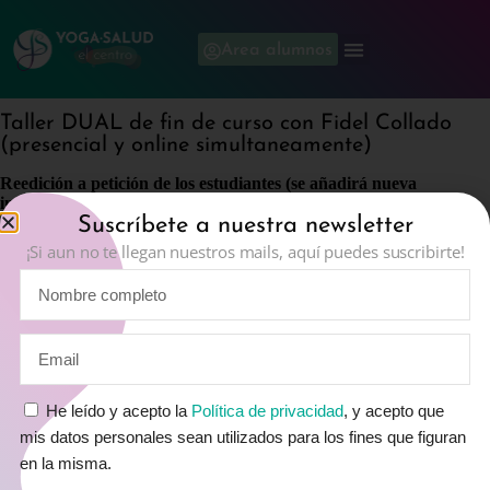
Area alumnos
Taller DUAL de fin de curso con Fidel Collado
(presencial y online simultaneamente)
Reedición a petición de los estudiantes (se añadirá nueva
información).
Suscríbete a nuestra newsletter
Stress y ansiedad alteran el sistema nervioso, y cortisol e insulina
¡Si aun no te llegan nuestros mails, aquí puedes suscribirte!
bloquean y dañan la tiroides. Nos quedamos sin energía y menos
oxígeno. El Yoga tiene propuestas concretas para ayudar al cuerpo a
regenerarse. Si es fatiga física, extensiones adelante para calmar las
adrenales. Si es fatiga mental que produce fatiga física posturas hacia
atrás. Relajación y oxigenación profundas completan la ayuda.
«Por tanto el ajuste de la propia práctica requiere un extenso criterio»
(BKS IYENGAR)
He leído y acepto la
Política de privacidad
, y acepto que
«Sorprendentemente, muchas de las asanas tienen un efecto directo
mis datos personales sean utilizados para los fines que figuran
sobre las glándulas y las ayudan a funcionar adecuadamente.
en la misma.
Sarvangasana hace esto por el tiroides, paratiroides y glándulas