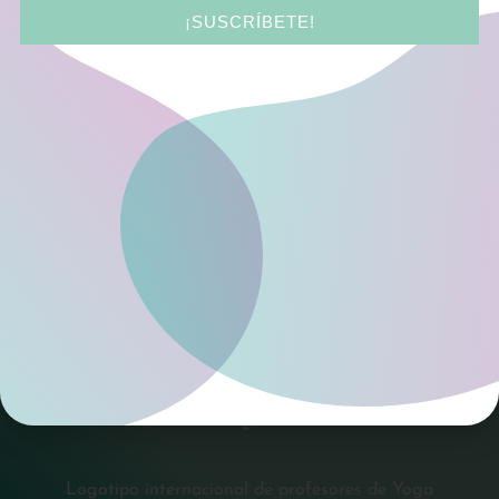
suprarrenales; como el cuerpo está invertido, la sangre venosa fluye al
¡SUSCRÍBETE!
corazón por la fuerza de la gravedad sin ninguna tensión. Esta asana
ejercita el hígado, páncreas y bazo y les asegura un generoso
suministro de sangre. Estos órganos son por esa razón mantenidos en
una condición sana» (BKS IYENGAR)
Puede elegir entre taller presencial, o taller en directo online con
nuestro sistema de cine de 5 cámaras, mezclador de imagen y
pantalla gigante de proyección para una perfecta interacción
profesor-alumno.
© 2026 Yoga-Salud Iyengar® Institute. Todos los
derechos reservados.
Política de privacidad
Aviso Legal
Logotipo internacional de profesores de Yoga