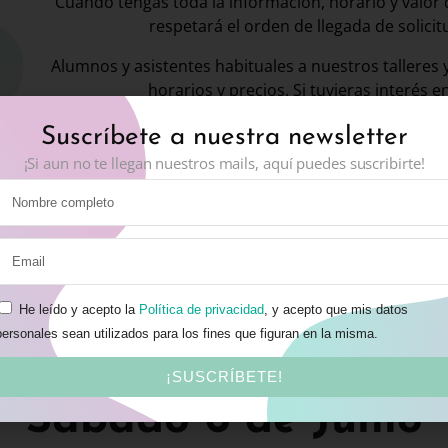
Cuando tengas toda la información, horario y valor de
respetará el orden de llegada de solici
Alumnos y asistentes habituales a nuestros talleres 
horarios y precios. Si tuvieras interés 
a
iyengar@centroyogasalud.com
indicando tu nombre y
Suscríbete a nuestra newsletter
¡Si aun no te llegan nuestros mails, aquí puedes suscribirte!
¡APUNTATE
He leído y acepto la
Política de privacidad
, y acepto que mis datos
personales sean utilizados para los fines que figuran en la misma.
¡APÚNTATE AHORA!
¡SUSCRÍBETE!
Sábado 6 de Junio