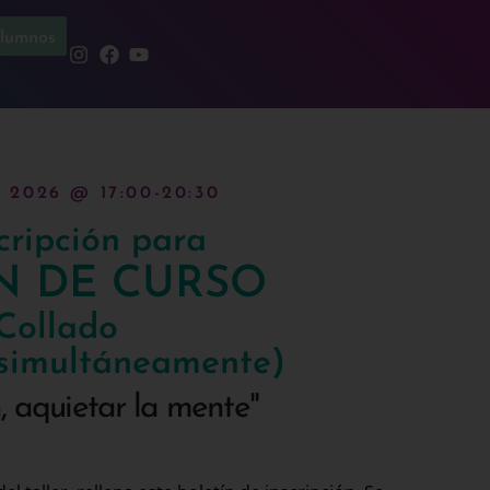
lumnos
2026 @ 17:00-20:30
scripción para
IN DE CURSO
 Collado
e simultáneamente)
n, aquietar la mente"