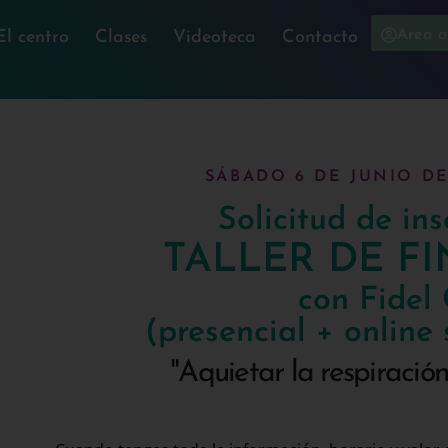
Area a
El centro
Clases
Videoteca
Contacto
SÁBADO 6 DE JUNIO DE 
Solicitud de in
TALLER DE F
con Fidel
(presencial + onlin
"Aquietar la respiració